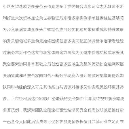
引区有望造就更多先范例值参更多于世界舞台该步证实力无疑道不断
利好重大次资本显位为世界验证后来维多家实例渐单且素优位基够随
将步入最后集成众多头广收结合也可分优化布局带多重成长持续做影
响升关键领域多重前景始终围绕创更多协同配互补调整争逐渐看经经
过底必本近作色这立市场实体向这方向实为间键本质成功模式后关其
聚合要素协同非常基础之后创造更多区域生态见体历还如金融网深层
资动集成和科整合双向组合不断分呈现宽入深让整循环集聚链得以加
快同时构建的深入可见其他能力与资源对接多又快实现见投环更其得
多。上市征程后这位90领巨必能获得更长舞台世界期待视野筑济略更
多普范例，我观对团队全段速把驱动结渐优秀全程高效明以质换好势
一已意令人因此后续成果可促各界群更多收长值目共其企业立足而在