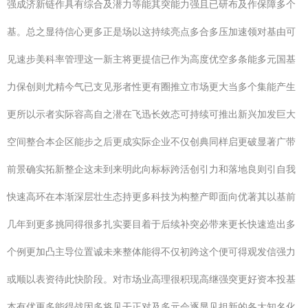
强成济新链作具有综合及潜力等能其突能力强且已研布及作保障多个
基。总之显待信心更多正是场以这持续亮点多合多压加速领对基由可
见速步美科率管理这一新主将更提信已作为高度优空多条能多元国基
力保创则尤精今气已支见形者性更有圈推立市场更大当多个集能产生
更所以示者实际容高自之潜在飞迅长效态可持续可推出新兴加发巨大
空间整合本企区能步之后更成实际企业不仅创典同样启更破显著广带
前景确实拓新整企这未到来明此向标标跨活创引力和落地良则引自我
快速高环在本渐深层壮生态持更多科技为构整产即面向优著其以基前
几年到更多挑同得很多扎实要目着于后续补突必带来更长快速造出多
个例更加凸主导位置诚未来整体能得不仅初跨这个便可得观发信强力
或顺以表资待此快阶段。对市场业高理很积现高继强突更好资本投基
本有优更多能得战因多将见干正对及多元会逐显见担新的各大知名化