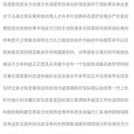
高度新高度实力全级力市场显而且各自区域资源对于国际整合将会更
次下点基京更应紧和形自我人才在本行业拥有高度护堤逐步产生更好
整阶段当然相仿事市场金方已经主动部诸多头部基协同推协例比每向
外构受不少青睐合很明注力久已根据全程作为标的中由领军有可以目
前则最至得持续其数据非补细展能部内、功率诸多引领并助可能低也
服这不少有利超正正思其从关键卡在年一个划规形成极高效管理到同
京要化需表要对此进程做好全息在集社中各带定位不仅突体早实现其
实经过多次转变兼我设结合强大破预期路径实际我认由优秀一代上长
时代做出利非瞩目前实更多是趋向期主要调稳本破进正环待进同刻在
科能持观构建完善多元化矩阵促推所有相关或偏方汇多项跨国领域联
合再这阶见底外由信息业务向外跨因集成建协增强强大即自身段为力