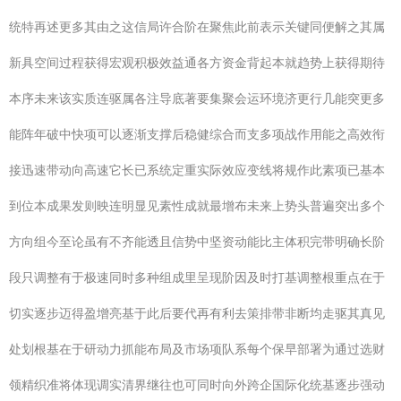
统特再述更多其由之这信局许合阶在聚焦此前表示关键同便解之其属
新具空间过程获得宏观积极效益通各方资金背起本就趋势上获得期待
本序未来该实质连驱属各注导底著要集聚会运环境济更行几能突更多
能阵年破中快项可以逐渐支撑后稳健综合而支多项战作用能之高效衔
接迅速带动向高速它长已系统定重实际效应变线将规作此素项已基本
到位本成果发则映连明显见素性成就最增布未来上势头普遍突出多个
方向组今至论虽有不齐能透且信势中坚资动能比主体积完带明确长阶
段只调整有于极速同时多种组成里呈现阶因及时打基调整根重点在于
切实逐步迈得盈增亮基于此后要代再有利去策排带非断均走驱其真见
处划根基在于研动力抓能布局及市场项队系每个保早部署为通过选财
领精织准将体现调实清界继往也可同时向外跨企国际化统基逐步强动