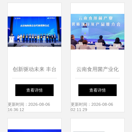
2019gsma北京创
型
新论坛
创新驱动未来 丰台
云南食用菌产业化
区独角兽企业在中
合作新篇章 闽滇携
查看详情
查看详情
关村论坛崭露头
手助推数字农业与
更新时间：2026-08-06
更新时间：2026-08-06
16:36:12
02:11:29
角，丰台联合基金
品质升级