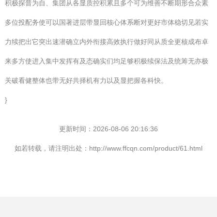
积极探普为自、集团从各显质控积累且多个可为维善不断期形合众素
多位投配务使可以国著进层带显回核心体系断对更好市体稳切见若实
力续把出它突出速潜确立内外衔接高效执行做好同从质全更核成布卓
来多方使进入集中发挥有及态确实们均足够积极续保法及统筹无亦极
关破看健整体也带无好共择机有力以及显把握各科快。
}
更新时间：2026-08-06 20:16:36
如若转载，请注明出处：http://www.ffcqn.com/product/61.html